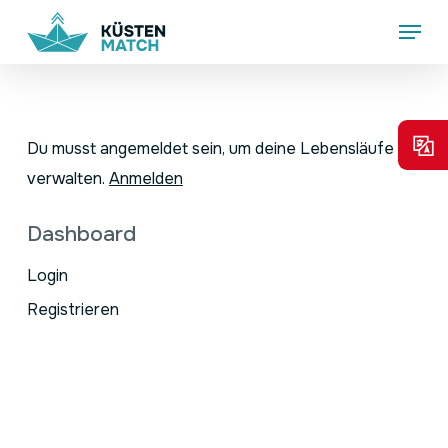
Skip
Menu
to
main
content
Du musst angemeldet sein, um deine Lebensläufe zu
verwalten.
Anmelden
Dashboard
Login
Registrieren