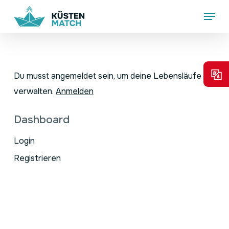
Skip
Menu
to
main
content
Du musst angemeldet sein, um deine Lebensläufe zu
verwalten.
Anmelden
Dashboard
Login
Registrieren