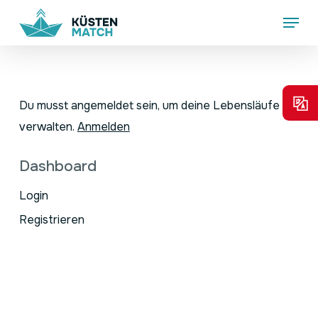
Skip
Menu
to
main
content
Du musst angemeldet sein, um deine Lebensläufe zu
verwalten.
Anmelden
Dashboard
Login
Registrieren