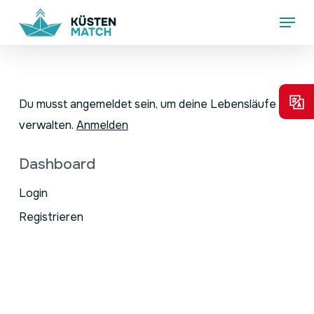
Skip
Menu
to
main
content
Du musst angemeldet sein, um deine Lebensläufe zu
verwalten.
Anmelden
Dashboard
Login
Registrieren