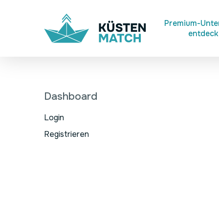
Skip
to
Premium-Unt
entdec
main
content
Dashboard
Login
Registrieren