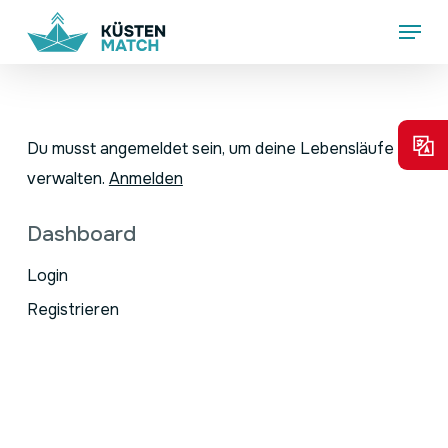
Skip
Menu
to
main
content
Du musst angemeldet sein, um deine Lebensläufe zu
verwalten.
Anmelden
Dashboard
Login
Registrieren