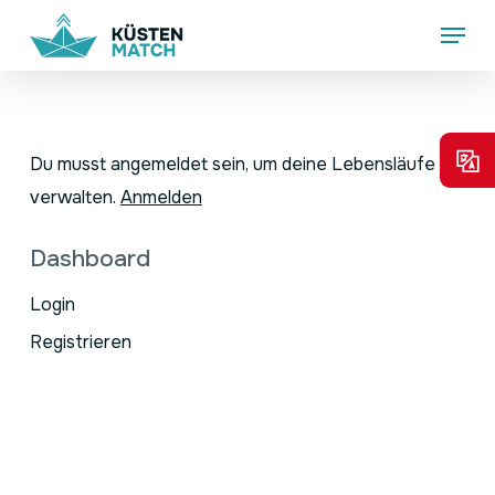
Skip
Menu
to
main
content
Du musst angemeldet sein, um deine Lebensläufe zu
verwalten.
Anmelden
Dashboard
Login
Registrieren