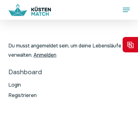
Skip
Menu
to
main
content
Du musst angemeldet sein, um deine Lebensläufe zu
verwalten.
Anmelden
Dashboard
Login
Registrieren