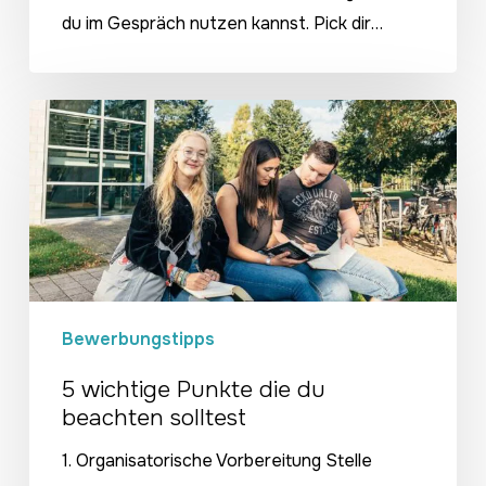
du im Gespräch nutzen kannst. Pick dir…
5
wichtige
Punkte
die
du
beachten
solltest
Bewerbungstipps
5 wichtige Punkte die du
beachten solltest
1. Organisatorische Vorbereitung Stelle