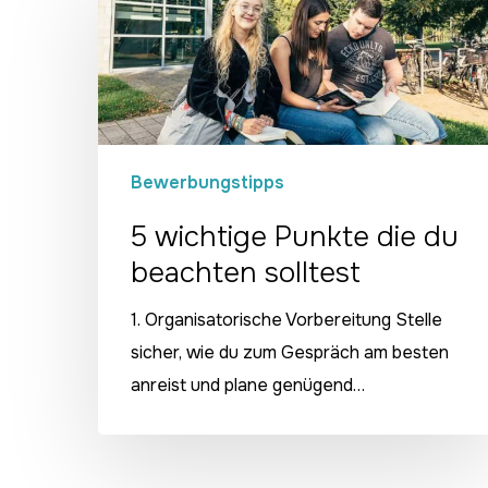
wichtige
Punkte
die
du
beachten
solltest
Bewerbungstipps
5 wichtige Punkte die du
beachten solltest
1. Organisatorische Vorbereitung Stelle
sicher, wie du zum Gespräch am besten
anreist und plane genügend…