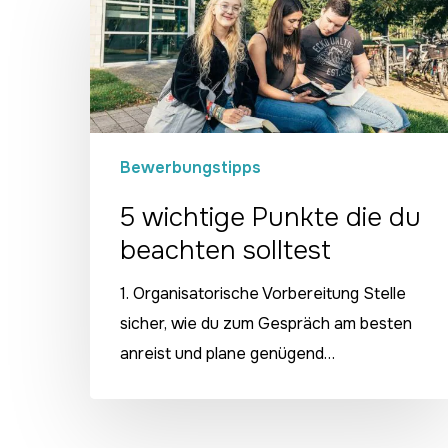
wichtige
Punkte
die
du
beachten
solltest
Bewerbungstipps
5 wichtige Punkte die du
beachten solltest
1. Organisatorische Vorbereitung Stelle
sicher, wie du zum Gespräch am besten
anreist und plane genügend…