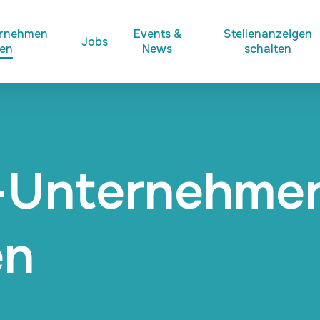
ernehmen
Events &
Stellenanzeigen
Jobs
ken
News
schalten
-Unternehme
en