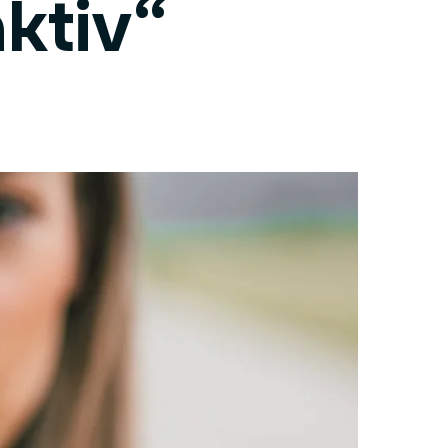
ktiv“