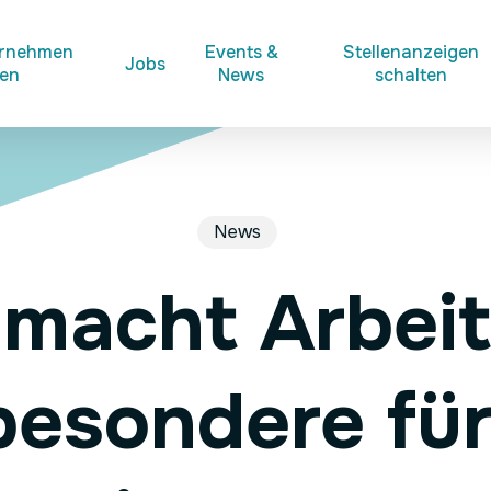
ernehmen
Events &
Stellenanzeigen
Jobs
ken
News
schalten
News
macht Arbei
besondere für