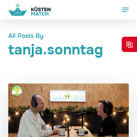
Skip
Menu
to
main
content
All Posts By
tanja.sonntag
Podcast
über
unsere
Onlineplattform
Küstenmatch