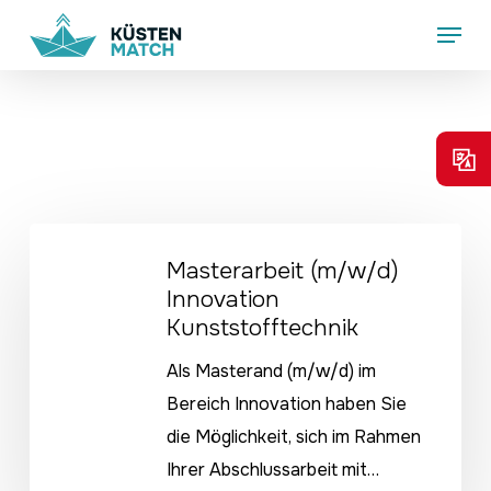
Skip
Menu
to
main
content
Masterarbeit
Masterarbeit (m/w/d)
(m/w/d)
Innovation
Innovation
Kunststofftechnik
Kunststofftechnik
Als Masterand (m/w/d) im
Bereich Innovation haben Sie
die Möglichkeit, sich im Rahmen
Ihrer Abschlussarbeit mit…