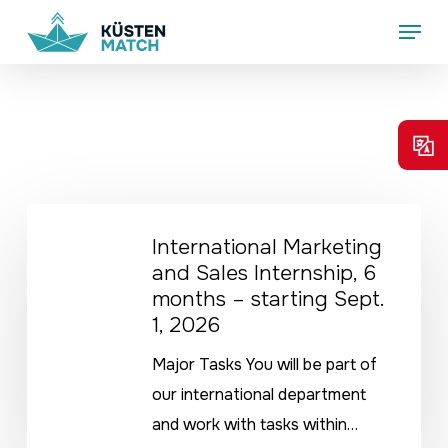
Skip
Menu
to
main
content
International
International Marketing
Marketing
and Sales Internship, 6
and
months – starting Sept.
Sales
1, 2026
Internship,
Major Tasks You will be part of
6
our international department
months
and work with tasks within…
–