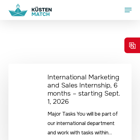
Skip
Menu
to
main
content
International
International Marketing
Marketing
and Sales Internship, 6
and
months – starting Sept.
Sales
1, 2026
Internship,
Major Tasks You will be part of
6
our international department
months
and work with tasks within…
–