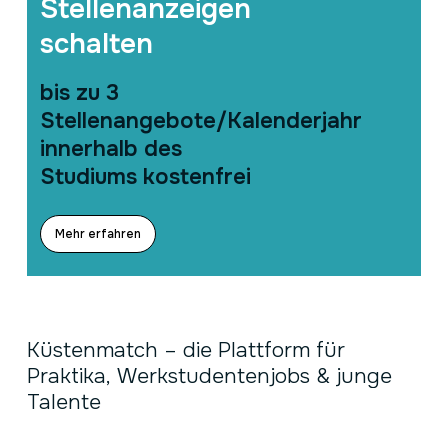
Stellenanzeigen
schalten
bis zu 3
Stellenangebote/Kalenderjahr
innerhalb des
Studiums kostenfrei
Mehr erfahren
Küstenmatch
–
die
Plattform
für
Praktika,
Werkstudentenjobs
&
junge
Talente