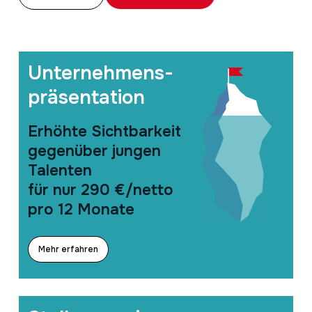
Unternehmens-
präsentation
Erhöhte Sichtbarkeit
gegenüber jungen
Talenten
für nur 290 €/netto
pro 12 Monate
Mehr erfahren