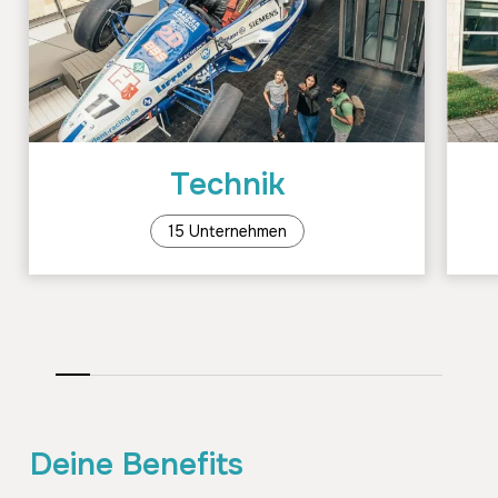
Unternehmen
Unte
anzeigen
anzei
Technik
15 Unternehmen
Deine Benefits